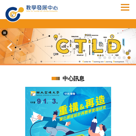
跳
到
主
要
內
容
區
中心訊息