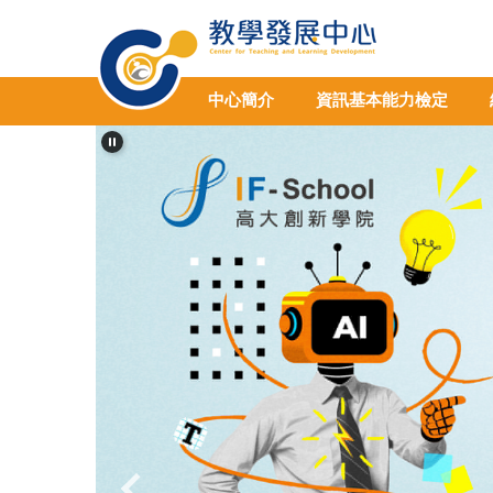
跳
到
主
要
中心簡介
資訊基本能力檢定
內
容
區