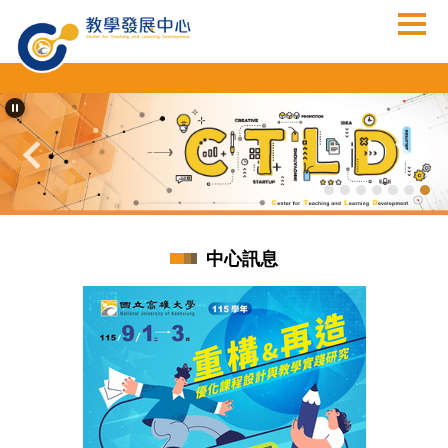
跳
到
主
要
內
容
區
中心訊息